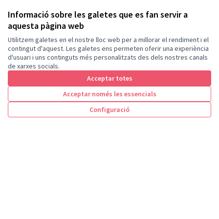
Informació sobre les galetes que es fan servir a
Processos actius
aquesta pàgina web
Utilitzem galetes en el nostre lloc web per a millorar el rendiment i el
Veure tots els processos
contingut d'aquest. Les galetes ens permeten oferir una experiència
d'usuari i uns continguts més personalitzats des dels nostres canals
de xarxes socials.
Acceptar totes
Acceptar només les essencials
Configuració